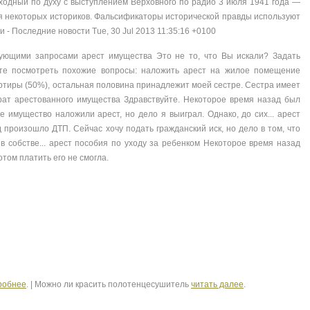
одный по духу с выступлением Верховного по радио 3 июля 1941 года —
ля некоторых историков. Фальсификаторы исторической правды используют
ьи - Последние новости Tue, 30 Jul 2013 11:35:16 +0100
ующими запросами арест имущества Это не то, что Вы искали? Задать
те посмотреть похожие вопросы: наложить арест на жилое помещение
ртиры (50%), остальная половина принадлежит моей сестре. Сестра имеет
врат арестованного имущества Здравствуйте. Некоторое время назад был
е имущество наложили арест, но дело я выиграл. Однако, до сих... арест
произошло ДТП. Сейчас хочу подать гражданский иск, но дело в том, что
в собстве... арест пособия по уходу за ребенком Некоторое время назад
отом платить его не смогла.
робнее
. | Можно ли красить полотенцесушитель
читать далее
.