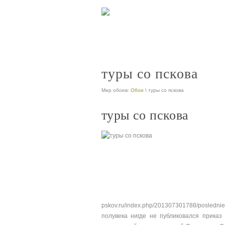
туры со пскова
Мир обоев:
Обои
\ туры со пскова
туры со пскова
pskov.ru/index.php/201307301788/posle
полувека нигде не публиковался прика