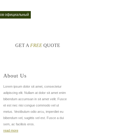
сков официальный
туры в псков изборск
nt
nt
GET A
FREE
QUOTE
About Us
Lorem ipsum dolor sit amet, consectetur
adipiscing elit. Nullam at dolor sit amet enim
bibendum accumsan in sit amet velit. Fusce
et est nec nisi congue commodo vel ut
metus. Vestibulum odio arcu, imperdiet eu
bibendum vel, sagittis vel est. Fusce a dui
sem, ac facilisis eros.
read more