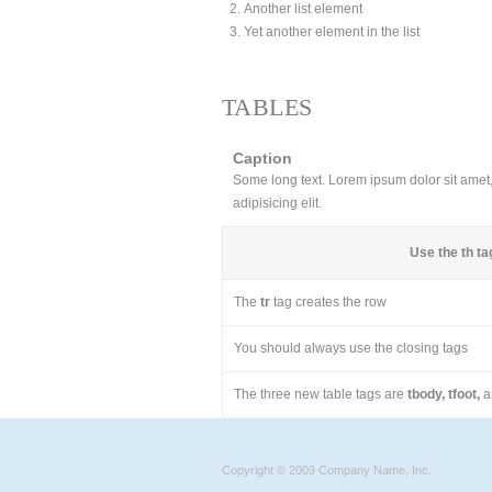
Another list element
Yet another element in the list
TABLES
Caption
Some long text. Lorem ipsum dolor sit amet, 
adipisicing elit.
Use the
th
tag
The
tr
tag creates the row
You should always use the closing tags
The three new table tags are
tbody, tfoot,
a
Copyright © 2009 Company Name, Inc.