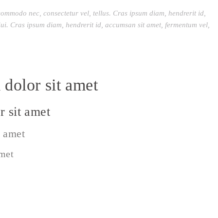
commodo nec, consectetur vel, tellus. Cras ipsum diam, hendrerit id,
ui. Cras ipsum diam, hendrerit id, accumsan sit amet, fermentum vel,
dolor sit amet
 sit amet
t amet
amet