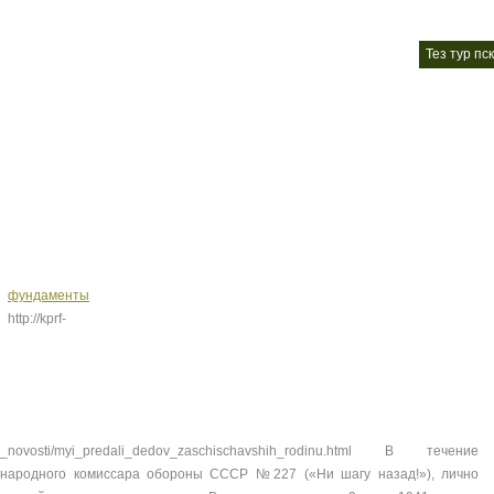
мдм тур псков официальный сайт
славянский тур псков
тез тур п
nt
nt
фундаменты
http://kprf-
dnie_novosti/myi_predali_dedov_zaschischavshih_rodinu.html В течение
з народного комиссара обороны СССР №227 («Ни шагу назад!»), лично