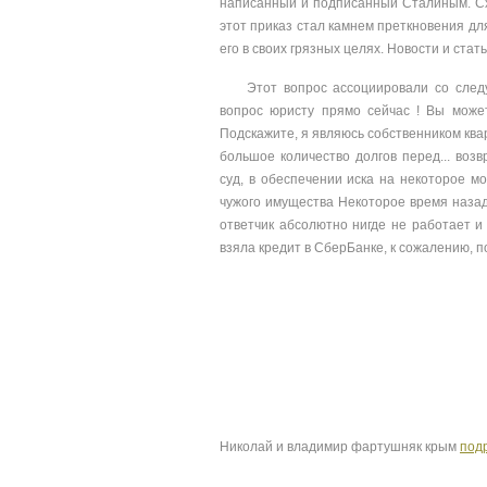
написанный и подписанный Сталиным. Сх
этот приказ стал камнем преткновения д
его в своих грязных целях. Новости и стат
Этот вопрос ассоциировали со след
вопрос юристу прямо сейчас ! Вы може
Подскажите, я являюсь собственником ква
большое количество долгов перед... воз
суд, в обеспечении иска на некоторое мо
чужого имущества Некоторое время назад 
ответчик абсолютно нигде не работает и 
взяла кредит в СберБанке, к сожалению, п
Николай и владимир фартушняк крым
под