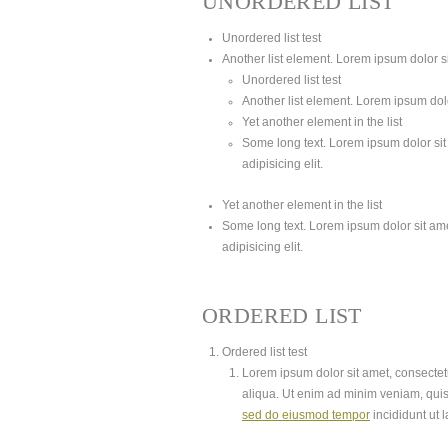
UNORDERED LIST
Unordered list test
Another list element. Lorem ipsum dolor sit
Unordered list test
Another list element. Lorem ipsum dolor
Yet another element in the list
Some long text. Lorem ipsum dolor sit 
adipisicing elit.
Yet another element in the list
Some long text. Lorem ipsum dolor sit amet
adipisicing elit.
ORDERED LIST
Ordered list test
Lorem ipsum dolor sit amet, consectetu
aliqua. Ut enim ad minim veniam, quis
sed do eiusmod tempor
incididunt ut 