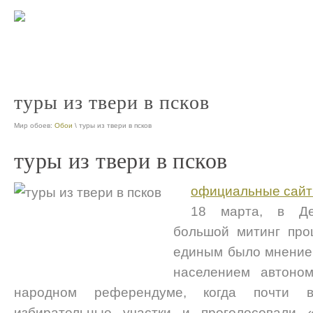
мдм тур псков официальн
nt
туры из твери в псков
Мир обоев:
Обои
\ туры из твери в псков
туры из твери в псков
официальные сайт
18 марта, в Де
большой митинг про
единым было мнение 
населением автоно
народном референдуме, когда почти
избирательные участки и проголосовали 