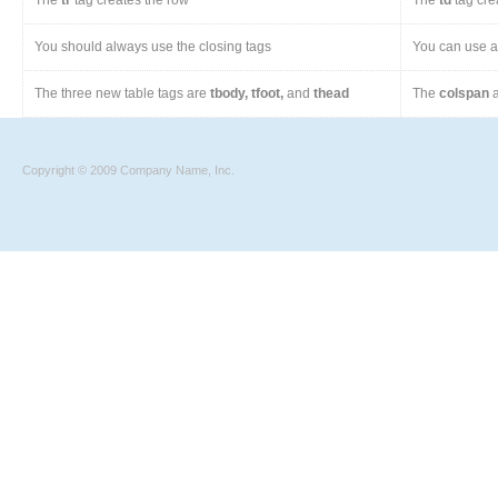
The
tr
tag creates the row
The
td
tag cre
You should always use the closing tags
You can use a 
The three new table tags are
tbody, tfoot,
and
thead
The
colspan
a
Copyright © 2009 Company Name, Inc.