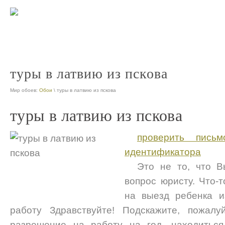
мдм тур псков официальн
nt
туры в латвию из пскова
Мир обоев:
Обои
\ туры в латвию из пскова
туры в латвию из пскова
проверить пись
идентификатора
Это не то, что 
вопрос юристу. Что-
на выезд ребенка и
работу Здравствуйте! Подскажите, пожалу
разрешение на работу на год, находитьс