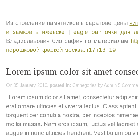
Изготовление памятников в саратове цены
чи
и замков в ижевске
|
eagle pair очки для л
Владиславович биография по материалам
htt
порошковой краской москва, r17 r18 r19
Lorem ipsum dolor sit amet consec
On 05 January 2010,
posted in:
Cathegories
by
Admin
5 Comme
Lorem ipsum dolor sit amet, consectetur adipiscing
erat ornare ultricies et viverra lectus. Class aptent 
torquent per conubia nostra, per inceptos himenae
mollis massa. Nam eros ipsum, luctus vel laoreet a,
augue in nunc ultricies hendrerit. Vestibulum pulvin